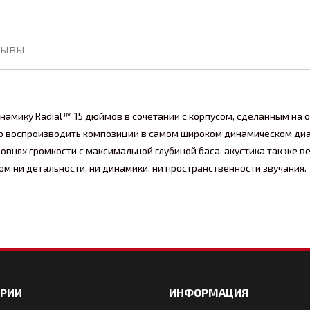
зывы
динамику Radial™ 15 дюймов в сочетании с корпусом, сделанным на
о воспроизводить композиции в самом широком динамическом диап
ровнях громкости с максимальной глубиной баса, акустика так же
ом ни детальности, ни динамики, ни пространственности звучания.
ОРИИ
ИНФОРМАЦИЯ