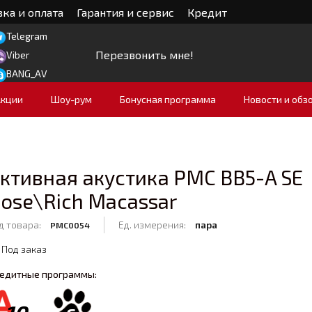
ка и оплата
Гарантия и сервис
Кредит
Telegram
Перезвонить мне!
Viber
BANG_AV
Акции
Шоу-рум
Бонусная программа
Новости и обз
ктивная акустика PMC BB5-A SE
ose\Rich Macassar
д товара:
Ед. измерения:
пара
PMC0054
Под заказ
едитные программы: