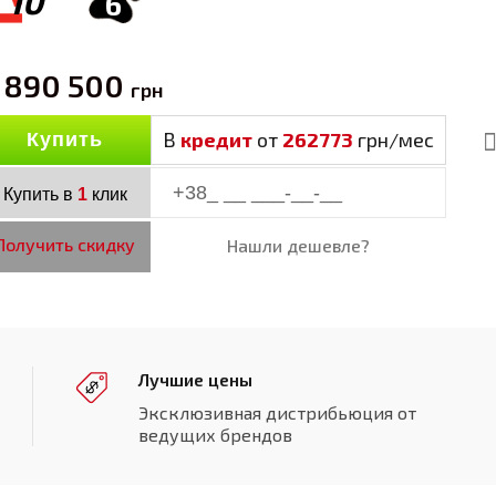
10
6
 890 500
грн
В
кредит
от
262773
грн/мес
Купить
Купить в
1
клик
Получить скидку
Нашли дешевле?
Лучшие цены
Эксклюзивная дистрибьюция от
ведущих брендов