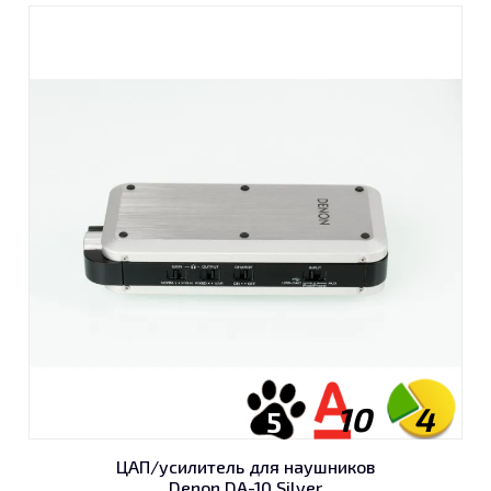
10
4
5
ЦАП/усилитель для наушников
Denon DA-10 Silver