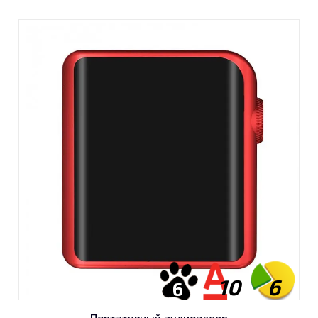
10
6
6
Портативный аудиоплеер