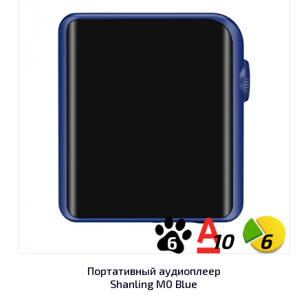
10
6
6
Портативный аудиоплеер
Shanling M0 Blue