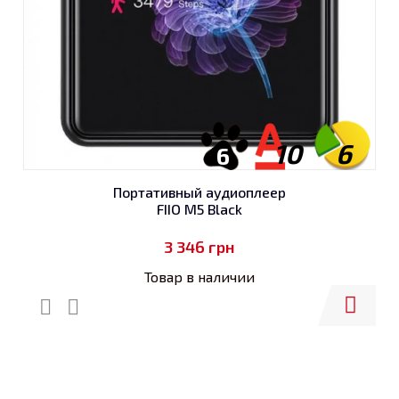
10
6
6
Портативный аудиоплеер
FIIO M5 Black
3 346
грн
Товар в наличии
Купить