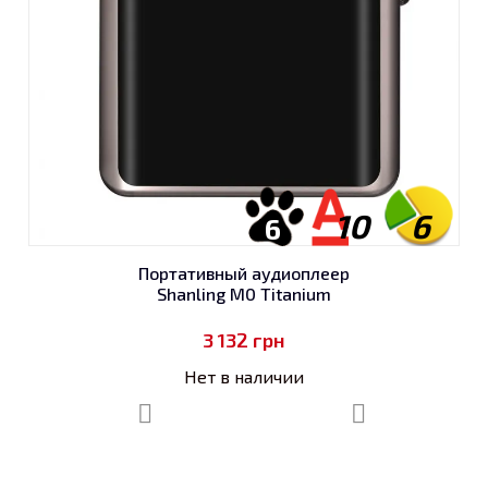
10
6
6
Портативный аудиоплеер
Shanling M0 Titanium
3 132
грн
Нет в наличии