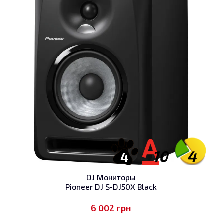
10
4
4
DJ Мониторы
Pioneer DJ S-DJ50X Black
6 002
грн