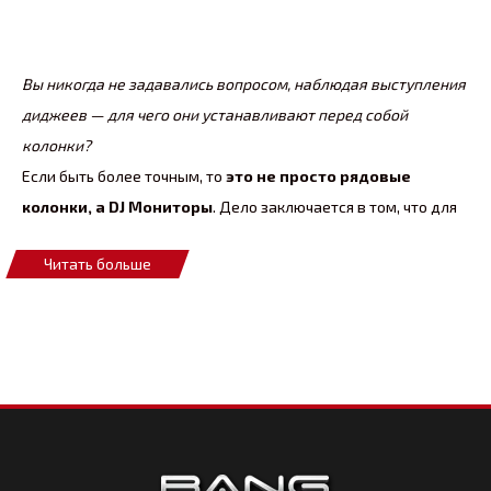
Вы никогда не задавались вопросом, наблюдая выступления
диджеев — для чего они устанавливают перед собой
колонки?
Если быть более точным, то
это не просто рядовые
колонки, а DJ Мониторы
. Дело заключается в том, что для
настройки звука диджею недостаточно наушников —
Читать больше
требуется нечто большее.
Наушники
не могут дать
раздельную прослушку трека, которая необходима при
сведении композиции. Именно для этого и используется DJ
монитор — он подключается к
микшерному пульту
и
передает звук не ухудшая и не улучшая его, и позволяет
четко разделять левый и правый каналы. Таким образом
играющий диджей может контролировать свое сведение
трека и при появлении перебитовки принимать меры к ее