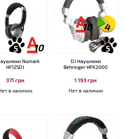
10
4
10
5
5
Наушники Numark
DJ Наушники
HF125DJ
Behringer HPX2000
371
грн
1 193
грн
Нет в наличии
Нет в наличии