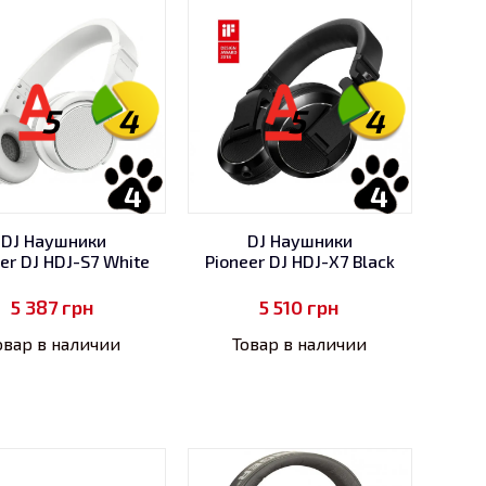
5
4
5
4
4
4
DJ Наушники
DJ Наушники
er DJ HDJ-S7 White
Pioneer DJ HDJ-X7 Black
5 387
грн
5 510
грн
овар в наличии
Товар в наличии