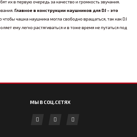
ят их в первую очередь за качество и громкость звучания.
ования.
Главное в конструкции наушников для DJ – это
о чтобы чашка наушника могла свободно вращаться, так как DJ
оляет ему легко растягиваться и в тоже время не путаться под
одновременно блокировать излишний внешний шум. Диджей
вая, что зачастую DJ работает и на чужом оборудовании,
, со своей особенной, яркой атмосферой — они часто так же
интернет магазин, где менеджеры подскажут Вам наилучшее
МЫ В СОЦ.СЕТЯХ