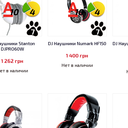
10
4
10
4
7
7
аушники Stanton
DJ Наушники Numark HF150
DJ Нау
DJPRO60W
1 400
грн
1 262
грн
Нет в наличии
ет в наличии