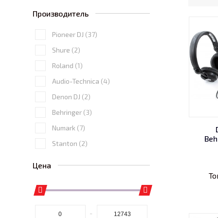
Производитель
Pioneer DJ
(37)
Shure
(2)
Roland
(1)
Audio-Technica
(4)
Denon DJ
(2)
Behringer
(3)
Numark
(7)
Beh
Stanton
(2)
Цена
То
-