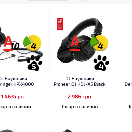
10
4
5
4
5
4
DJ Наушники
DJ Наушники
ringer HPX4000
Pioneer DJ HDJ-X5 Black
De
1 463
грн
2 986
грн
вар в наличии
Товар в наличии
Т