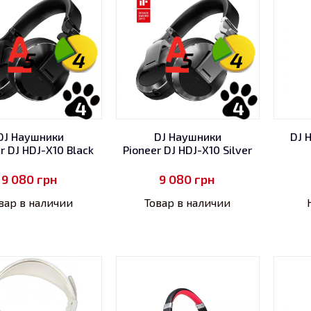
5
4
5
4
4
4
DJ Наушники
DJ Наушники
DJ 
r DJ HDJ-X10 Black
Pioneer DJ HDJ-X10 Silver
9 080
грн
9 080
грн
вар в наличии
Товар в наличии