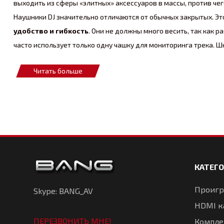
выходить из сферы «элитных» аксессуаров в массы, против чег
Наушники DJ значительно отличаются от обычных закрытых. Это
удобство и гибкость
. Они не должны много весить, так как 
часто использует только одну чашку для мониторинга трека. Шн
ногами во время выступления.
Читать больше
Не менее важным является звукоизоляция наушников
— они д
должен отчетливо слышать играющий в данный момент трек име
которое имеет различную выходную мощность, то у самих нау
Так же некоторые диджеи выделяют в отдельный параметр в
имеют яркий, кричащий вид и необычный дизайн.
Если Вы решили насладиться качественным и громким звуком и
соотношение цены и качества.
КАТЕГ
Проигр
Skype: BANG_AV
HDMI к
ПЕРЕЗВОНИТЬ МНЕ!
Компле