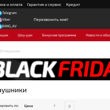
ка и оплата
Гарантия и сервис
Кредит
Telegram
Перезвонить мне!
Viber
BANG_AV
Акции
Шоу-рум
Бонусная программа
Новости и обз
DJ Наушники
Наушники
ировать по:
Цена