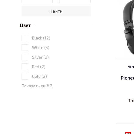
Найти
Цвет
Black
(12)
White
(5)
Silver
(3)
Бе
Red
(2)
Gold
(2)
Pione
Показать ещё 2
То