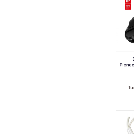
Pionee
То