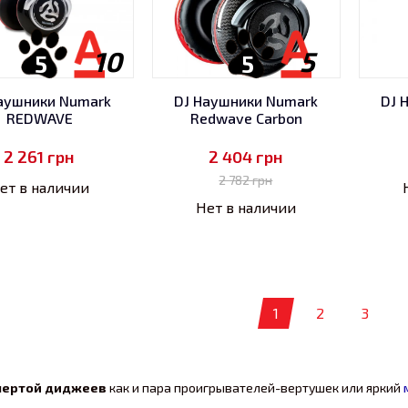
10
5
5
5
аушники Numark
DJ Наушники Numark
DJ 
REDWAVE
Redwave Carbon
2 261
грн
2 404
грн
2 782
грн
ет в наличии
Нет в наличии
1
2
3
 чертой диджеев
как и пара проигрывателей-вертушек или яркий