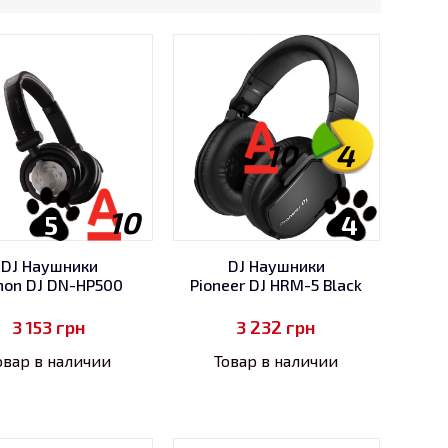
10
4
10
5
4
DJ Наушники
DJ Наушники
non DJ DN-HP500
Pioneer DJ HRM-5 Black
3 153
грн
3 232
грн
овар в наличии
Товар в наличии