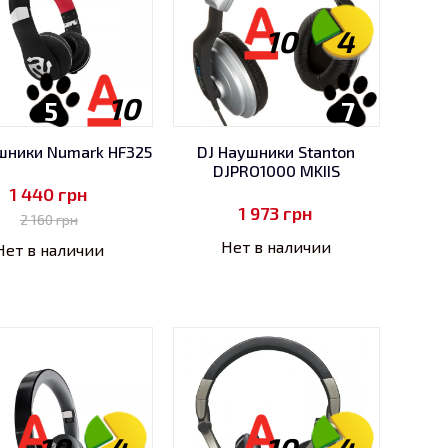
10
4
10
5
7
шники Numark HF325
DJ Наушники Stanton
DJPRO1000 MKIIS
1 440
грн
1 973
грн
2 160
грн
Нет в наличии
Нет в наличии