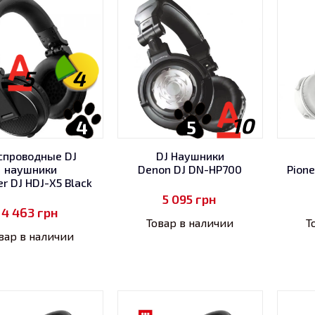
5
4
10
4
5
спроводные DJ
DJ Наушники
наушники
Denon DJ DN-HP700
Pione
er DJ HDJ-X5 Black
5 095
грн
4 463
грн
Товар в наличии
Т
вар в наличии