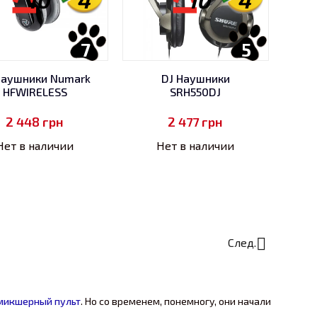
10
4
10
4
7
5
Наушники Numark
DJ Наушники
HFWIRELESS
SRH550DJ
2 448
грн
2 477
грн
Нет в наличии
Нет в наличии
След.
микшерный пульт
. Но со временем, понемногу, они начали