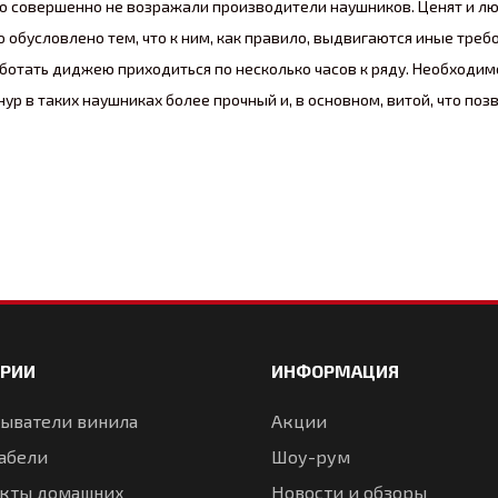
о совершенно не возражали производители наушников. Ценят и люб
 обусловлено тем, что к ним, как правило, выдвигаются иные треб
работать диджею приходиться по несколько часов к ряду. Необходим
ур в таких наушниках более прочный и, в основном, витой, что позв
олжны хорошо передавать детали музыкального произведения и 
нно через наушники, потому так же очень важна громкость. Учиты
шников должен быть определенный запас громкости.
нешний вид
. Ввиду того, что такие наушники используются в клубах
 собрались купить диджей наушники, то стоит обратиться в наш 
ОРИИ
ИНФОРМАЦИЯ
ыватели винила
Акции
абели
Шоу-рум
кты домашних
Новости и обзоры