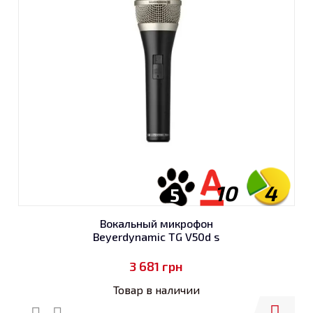
10
4
5
Вокальный микрофон
Beyerdynamic TG V50d s
3 681
грн
Товар в наличии
Купить