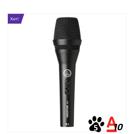
Хит!
10
5