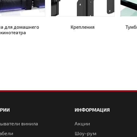
ла для домашнего
Крепления
Тумбы
кинотеатра
ОРИИ
ИНФОРМАЦИЯ
ыватели винила
Акции
абели
Шоу-рум