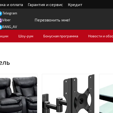
ка и оплата
Гарантия и сервис
Кредит
Telegram
Перезвонить мне!
Viber
BANG_AV
Акции
Шоу-рум
Бонусная программа
Новости и обз
ель