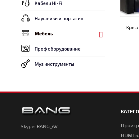
Кабели Hi-Fi
Наушники и портатив
Крес
Мебель
Проф оборудование
Муз инструменты
КАТЕГ
Проигр
Skype: BANG_AV
HDMI к