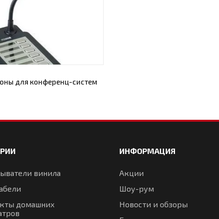
оны для конференц-систем
ОРИИ
ИНФОРМАЦИЯ
ыватели винила
Акции
абели
Шоу-рум
кты домашних
Новости и обзоры
атров