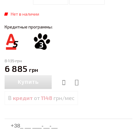
Нет в наличии
Кредитные программы:
5
3
8 135
грн
6 885
грн
Купить
В
кредит
от
1148
грн/мес