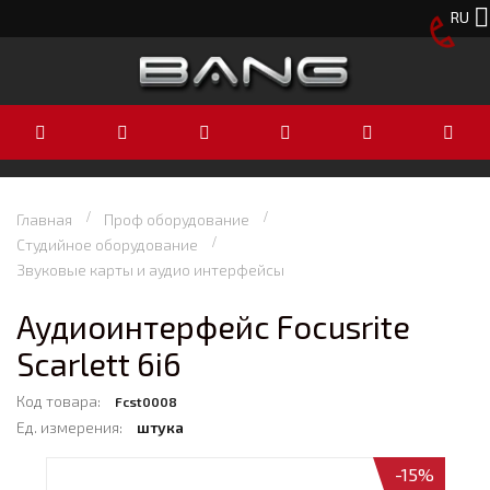
RU
Главная
Проф оборудование
Студийное оборудование
Звуковые карты и аудио интерфейсы
Аудиоинтерфейс Focusrite
Scarlett 6i6
Код товара:
Fcst0008
Ед. измерения:
штука
-15%