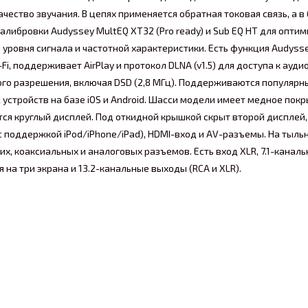
ство звучания. В цепях применяется обратная токовая связь, а в
либровки Audyssey MultEQ XT32 (Pro ready) и Sub EQ HT для опти
 уровня сигнала и частотной характеристики. Есть функция Audyss
i, поддерживает AirPlay и протокол DLNA (v1.5) для доступа к ау
о разрешения, включая DSD (2,8 МГц). Поддерживаются популярные 
стройств на базе iOS и Android. Шасси модели имеет медное покр
ся круглый дисплей. Под откидной крышкой скрыт второй дисплей,
 поддержкой iPod/iPhone/iPad), HDMI-вход и AV-разъемы. На тыльн
их, коаксиальных и аналоговых разъемов. Есть вход XLR, 7.1-кан
а три экрана и 13.2-канальные выходы (RCA и XLR).