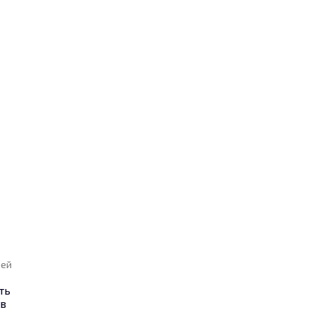
ней
ть
 в