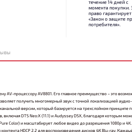
течение 14 дней с
момента покупки. 
право гарантирует
«Закон о защите п
потребителя».
зывы
ену AV-процессору AV8801. Его главное преимущество – это возмо
позволяет получить многомерный звук с точной локализацией ауди
1-канальной версии, который базируется на трехслойном принципе
, включая DTS Neo:X (11.1) и Audyssey DSX, благодаря которым м
 Pure Color) и масштабирует любое видео до разрешения 1080p и 4
онтента HDCP 2.2 для воспроизведения дисков 4K Blu-ray. Каждый