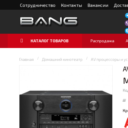
Сотрудничество
Контакты
Вакансии
Достав
КАТАЛОГ ТОВАРОВ
Распродажа
Главная
Домашний кинотеатр
AV процессоры и у
A
M
Ко
Кр