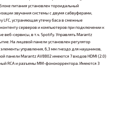
 блоке питания установлен тороидальный
мизации звучания системы с двумя сабвуферами,
ey LFC, устраняющая утечку баса в смежные
диоконтенту серверов и компьютеров при подключении к
веб-сервисы, в т.ч. Spotify. Управлять Marantz
ытие. На лицевой панели установлен регулятор
 элементы управления, 6,3 мм гнездо для наушников,
ой панели Marantz AV8802 имеются 7 входов HDMI (2.0)
альный RCA и разъемы MM-фонокорректора. Имеются 3