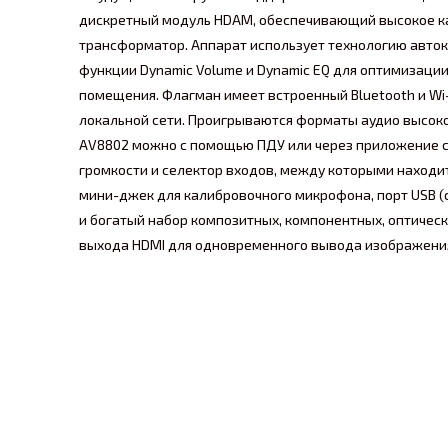
дискретный модуль HDAM, обеспечивающий высокое каче
трансформатор. Аппарат использует технологию автока
функции Dynamic Volume и Dynamic EQ для оптимизации
помещения. Флагман имеет встроенный Bluetooth и Wi-F
локальной сети. Проигрываются форматы аудио высоког
AV8802 можно с помощью ПДУ или через приложение с у
громкости и селектор входов, между которыми находит
мини-джек для калибровочного микрофона, порт USB (с
и богатый набор композитных, компонентных, оптическ
выхода HDMI для одновременного вывода изображения н