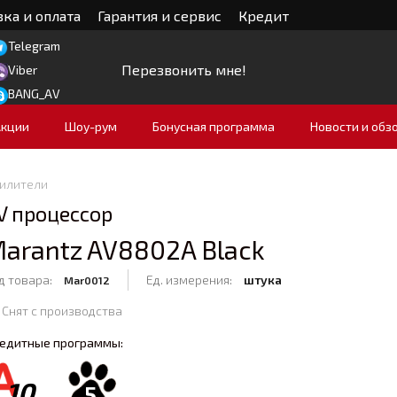
ка и оплата
Гарантия и сервис
Кредит
Telegram
Перезвонить мне!
Viber
BANG_AV
Акции
Шоу-рум
Бонусная программа
Новости и обз
силители
V процессор
arantz AV8802A Black
д товара:
Ед. измерения:
штука
Mar0012
Снят с производства
едитные программы:
10
5