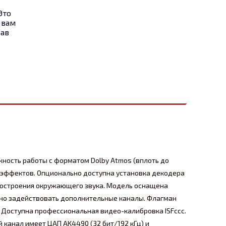
Это
 вам
рав
жность работы с форматом Dolby Atmos (вплоть до
о-эффектов. Опционально доступна установка декодера
 построения окружающего звука. Модель оснащена
ожно задействовать дополнительные каналы. Флагман
K. Доступна профессиональная видео-калибровка ISFccc.
 канал имеет ЦАП AK4490 (32 бит/192 кГц) и