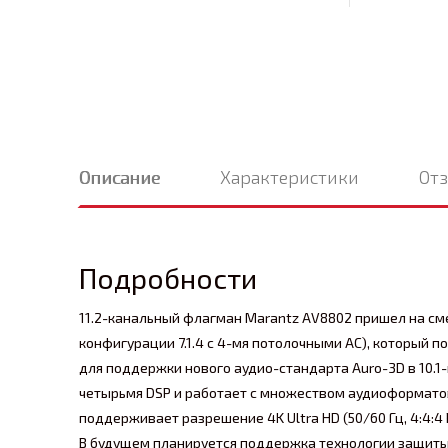
Описание
Характеристики
От
Подробности
11.2-канальный флагман Marantz AV8802 пришел на см
конфигурации 7.1.4 с 4-мя потолочными АС), который 
для поддержки нового аудио-стандарта Auro-3D в 10.
четырьмя DSP и работает с множеством аудиоформатов
поддерживает разрешение 4K Ultra HD (50/60 Гц, 4:4:4
В будущем планируется поддержка технологии защиты к