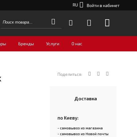
RU
Войти в кабинет
оры
Бренды
Услуги
О нас
Поделиться:
k
Доставка
по Киеву:
- самовывоз из магазина
- самовывоз из Новой почты