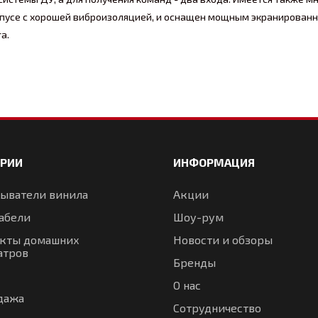
орпусе с хорошей виброизоляцией, и оснащен мощным экранирова
а.
ОРИИ
ИНФОРМАЦИЯ
ыватели винила
Акции
абели
Шоу-рум
кты домашних
Новости и обзоры
атров
Бренды
О нас
дажа
Сотрудничество