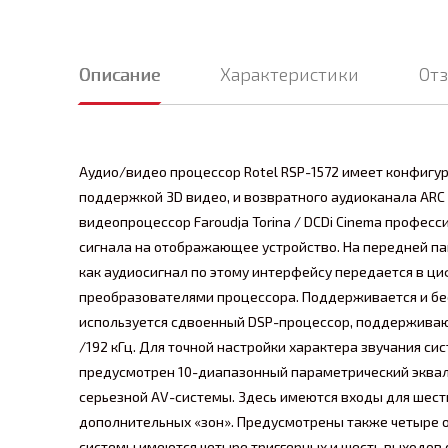
Описание
Характеристики
От
Аудио/видео процессор Rotel RSP-1572 имеет конфигур
поддержкой 3D видео, и возвратного аудиоканала ARC
видеопроцессор Faroudja Torina / DCDi Cinema профес
сигнала на отображающее устройство. На передней пан
как аудиосигнал по этому интерфейсу передается в ц
преобразователями процессора. Поддерживается и бес
используется сдвоенный DSP-процессор, поддержива
/192 кГц. Для точной настройки характера звучания с
предусмотрен 10-диапазонный параметрический эквала
серьезной AV-системы. Здесь имеются входы для шести
дополнительных «зон». Предусмотрены также четыре оп
системы имеются четыре триггерных и шесть выходов с