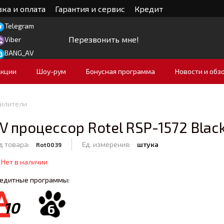
ка и оплата
Гарантия и сервис
Кредит
Telegram
Перезвонить мне!
Viber
BANG_AV
Акции
Шоу-рум
Бонусная программа
Новости и обз
силители
V процессор Rotel RSP-1572 Blac
д товара:
Ед. измерения:
штука
Rot0039
Нет в наличии
едитные программы:
10
6