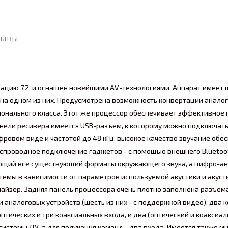
зывы
ацию 7.2, и оснащен новейшими AV-технологиями. Аппарат имеет ш
 на одном из них. Предусмотрена возможность конвертации аналог
сионального класса. Этот же процессор обеспечивает эффективное
ели ресивера имеется USB-разъем, к которому можно подключать i
ифровом виде и частотой до 48 кГц, высокое качество звучание о
проводное подключение гаджетов - с помощью внешнего Bluetooth
ющий все существующий форматы окружающего звука, а цифро-ан
истемы в зависимости от параметров используемой акустики и акус
йзер. Задняя панель процессора очень плотно заполнена разъемам
 аналоговых устройств (шесть из них - с поддержкой видео), два
тических и три коаксиальных входа, и два (оптический и коакси
истемы ДУ, а для получения команд - два входа. Имеется также м