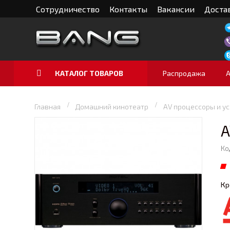
Сотрудничество
Контакты
Вакансии
Достав
КАТАЛОГ ТОВАРОВ
Распродажа
Главная
Домашний кинотеатр
AV процессоры и у
A
Ко
Кр