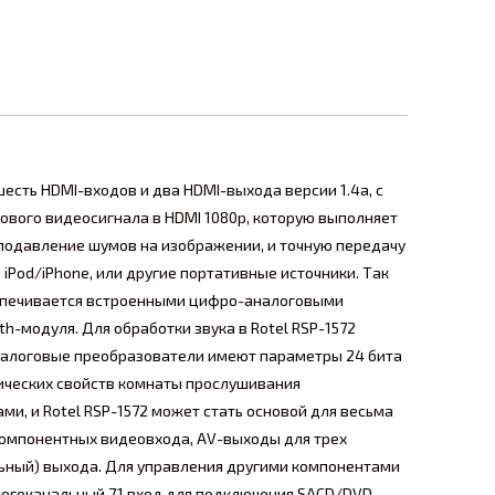
есть HDMI-входов и два HDMI-выхода версии 1.4а, с
ового видеосигнала в HDMI 1080р, которую выполняет
 подавление шумов на изображении, и точную передачу
Pod/iPhone, или другие портативные источники. Так
беспечивается встроенными цифро-аналоговыми
-модуля. Для обработки звука в Rotel RSP-1572
алоговые преобразователи имеют параметры 24 бита
тических свойств комнаты прослушивания
и, и Rotel RSP-1572 может стать основой для весьма
 компонентных видеовхода, AV-выходы для трех
альный) выхода. Для управления другими компонентами
ногоканальный 7.1 вход для подключения SACD/DVD-