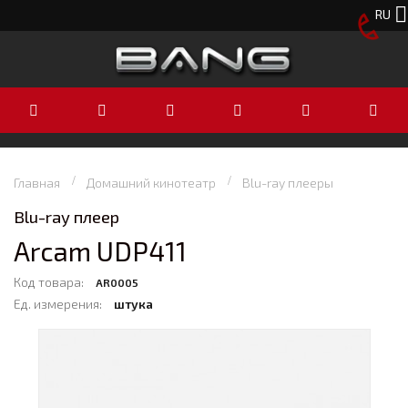
RU
Главная
Домашний кинотеатр
Blu-ray плееры
Blu-ray плеер
Arcam UDP411
Код товара:
AR0005
Ед. измерения:
штука