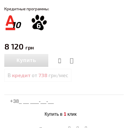
Кредитные программы:
10
6
8 120
грн
Купить
В
кредит
от
738
грн/мес
Купить в
1
клик