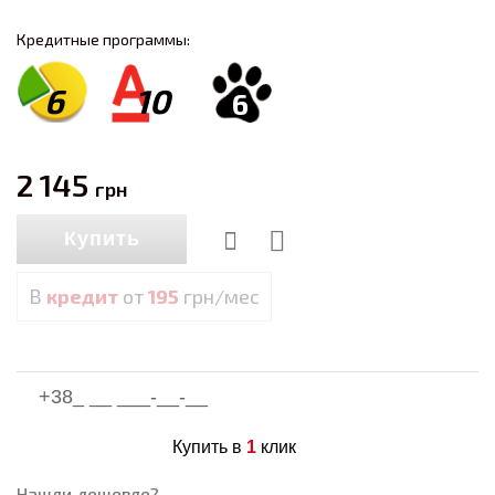
Кредитные программы:
6
10
6
2 145
грн
Купить
В
кредит
от
195
грн/мес
Купить в
1
клик
Нашли дешевле?