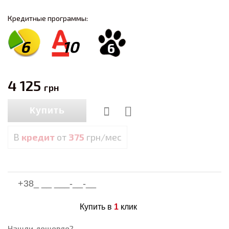
Кредитные программы:
6
10
6
4 125
грн
Купить
В
кредит
от
375
грн/мес
Купить в
1
клик
Нашли дешевле?