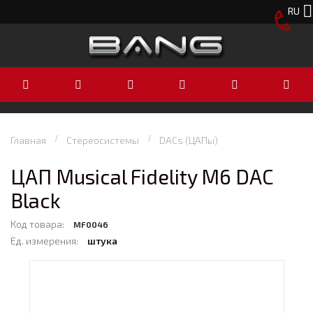
RU
Главная
Стереосистемы
DACs (ЦАПы)
ЦАП Musical Fidelity M6 DAC
Black
Код товара:
MF0046
Ед. измерения:
штука