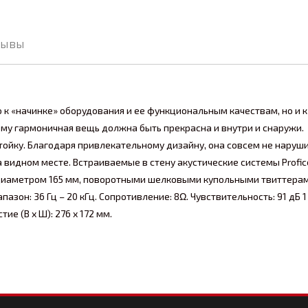
зывы
ко к «начинке» оборудования и ее функциональным качествам, но и 
ему гармоничная вещь должна быть прекрасна и внутри и снаружи.
стойку. Благодаря привлекательному дизайну, она совсем не наруш
видном месте. Встраиваемые в стену акустические системы Profic
иаметром 165 мм, поворотными шелковыми купольными твиттера
зон: 36 Гц – 20 кГц. Сопротивление: 8Ω. Чувствительность: 91 дБ 1 
тие (В х Ш): 276 х 172 мм.