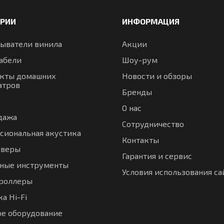
ОРИИ
ИНФОРМАЦИЯ
ыватели винила
Акции
абели
Шоу-рум
кты домашних
Новости и обзоры
атров
Бренды
О нас
дажа
Сотрудничество
сиональная акустика
Контакты
иверы
Гарантия и сервис
ные инструменты
Условия использования са
троллеры
а Hi-Fi
ое оборудование