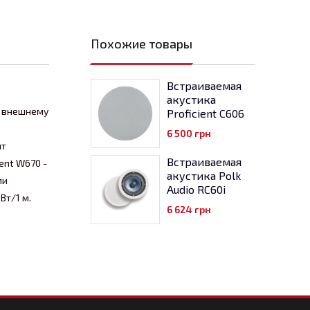
Похожие товары
Встраиваемая
акустика
к внешнему
Proficient C606
6 500
грн
ит
Встраиваемая
ent W670 -
акустика Polk
ми
Audio RC60i
Вт/1 м.
6 624
грн