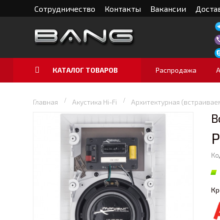
Сотрудничество
Контакты
Вакансии
Достав
КАТАЛОГ ТОВАРОВ
Распродажа
Главная
Акустика Hi-Fi
Архитектурная (встраивае
В
P
Ко
Кр