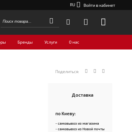
RU
Войти в кабинет
оры
Бренды
Услуги
О нас
Поделиться:
Доставка
по Киеву:
- самовывоз из магазина
- самовывоз из Новой почты