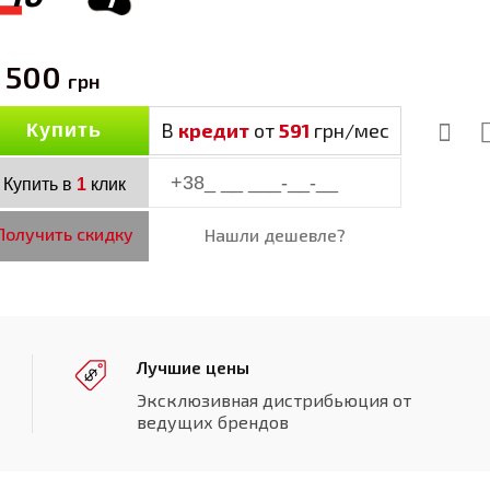
 500
грн
В
кредит
от
591
грн/мес
Купить
Купить в
1
клик
Получить скидку
Нашли дешевле?
Лучшие цены
Эксклюзивная дистрибьюция от
ведущих брендов