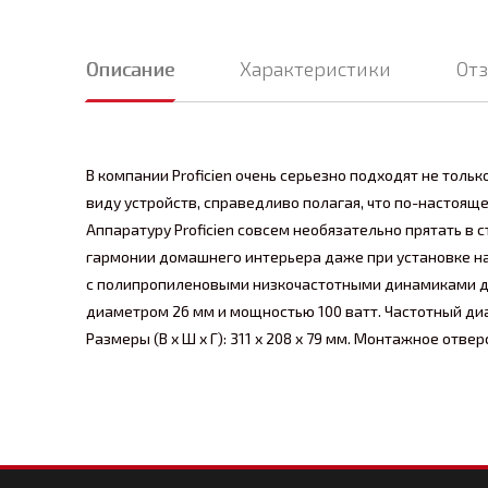
Описание
Характеристики
От
В компании Proficien очень серьезно подходят не толь
виду устройств, справедливо полагая, что по-настоящ
Аппаратуру Proficien совсем необязательно прятать в 
гармонии домашнего интерьера даже при установке на 
с полипропиленовыми низкочастотными динамиками д
диаметром 26 мм и мощностью 100 ватт. Частотный диапа
Размеры (В х Ш х Г): 311 х 208 х 79 мм. Монтажное отверс