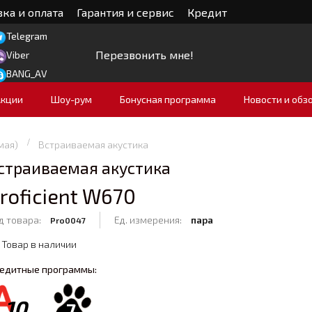
ка и оплата
Гарантия и сервис
Кредит
Telegram
Перезвонить мне!
Viber
BANG_AV
Акции
Шоу-рум
Бонусная программа
Новости и обз
мая)
Встраиваемая акустика
страиваемая акустика
roficient W670
д товара:
Ед. измерения:
пара
Pro0047
Товар в наличии
едитные программы:
10
7