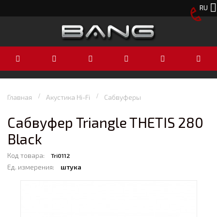
RU
Главная
Акустика Hi-Fi
Сабвуферы
Сабвуфер Triangle THETIS 280
Black
Код товара:
Tri0112
Ед. измерения:
штука