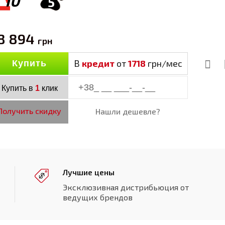
10
5
8 894
грн
В
кредит
от
1718
грн/мес
Купить
Купить в
1
клик
Получить скидку
Нашли дешевле?
Лучшие цены
Эксклюзивная дистрибьюция от
ведущих брендов