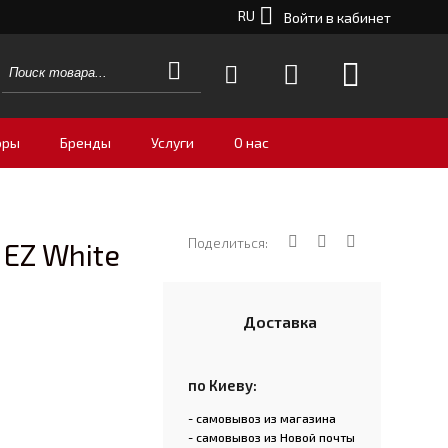
RU
Войти в кабинет
оры
Бренды
Услуги
О нас
Поделиться:
 EZ White
Доставка
по Киеву:
- самовывоз из магазина
- самовывоз из Новой почты