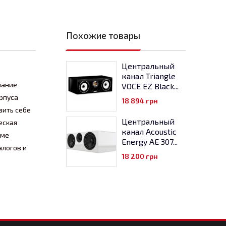
Похожие товары
Центральный
канал Triangle
чание
VOCE EZ Black...
орпуса
18 894
грн
вить себе
Центральный
еская
канал Acoustic
еме
Energy AE 307...
алогов и
18 200
грн