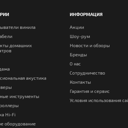
ОРИИ
ИНФОРМАЦИЯ
ыватели винила
Акции
абели
Шоу-рум
кты домашних
Новости и обзоры
атров
Бренды
О нас
дажа
Сотрудничество
сиональная акустика
Контакты
иверы
Гарантия и сервис
ные инструменты
Условия использования са
троллеры
а Hi-Fi
ое оборудование