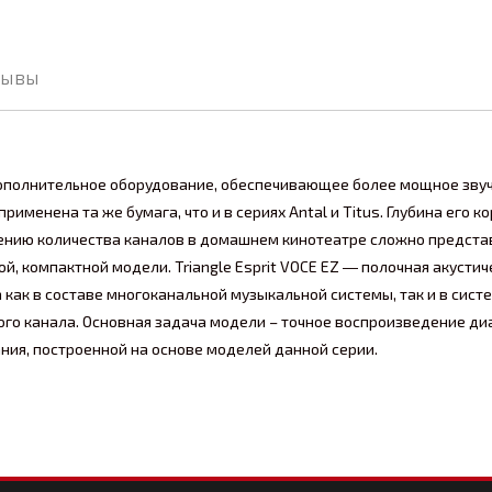
зывы
 дополнительное оборудование, обеспечивающее более мощное зву
именена та же бумага, что и в сериях Antal и Titus. Глубина его к
ичению количества каналов в домашнем кинотеатре сложно предста
, компактной модели. Triangle Esprit VOCE EZ ― полочная акустич
а как в составе многоканальной музыкальной системы, так и в сист
ого канала. Основная задача модели – точное воспроизведение ди
ния, построенной на основе моделей данной серии.