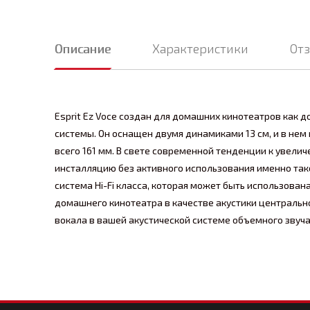
Описание
Характеристики
От
Esprit Ez Voce создан для домашних кинотеатров как
системы. Он оснащен двумя динамиками 13 см, и в нем пр
всего 161 мм. В свете современной тенденции к увел
инсталляцию без активного использования именно такой
система Hi-Fi класса, которая может быть использован
домашнего кинотеатра в качестве акустики центральн
вокала в вашей акустической системе объемного звуча