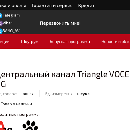
ка и оплата
Гарантия и сервис
Кредит
Telegram
Перезвонить мне!
Viber
BANG_AV
Акции
Шоу-рум
Бонусная программа
Новости и обз
ентральный канал Triangle VOCE
HG
д товара:
Ед. измерения:
штука
Tri0057
Товар в наличии
едитные программы: