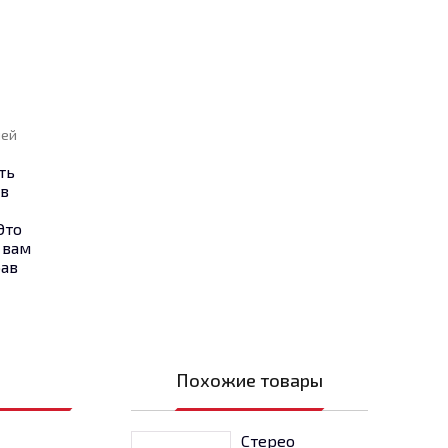
ней
ть
 в
Это
 вам
рав
Похожие товары
Стерео