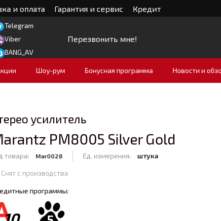
ка и оплата
Гарантия и сервис
Кредит
Telegram
Перезвонить мне!
Viber
BANG_AV
Акции
Шоу-рум
Бонусная программа
Новости и обз
терео усилитель
arantz PM8005 Silver Gold
д товара:
Ед. измерения:
штука
Mar0028
Снят с производства
едитные программы:
10
5