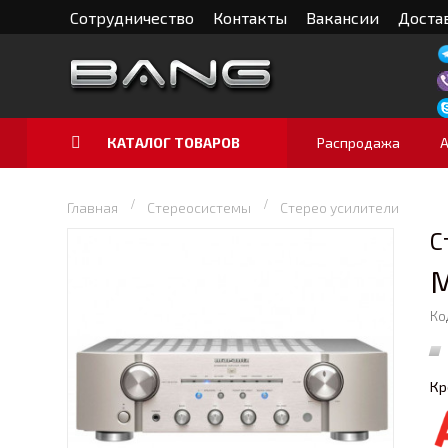
Сотрудничество
Контакты
Вакансии
Достав
КАТАЛОГ ТОВАРОВ
Распродажа
Главная
Стереосистемы
Стерео усилители
C
M
Ко
Кр