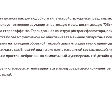
мпактном, как для подобного типа устройств, корпусе представля
трирует отменное звучание и настоящую мощь, достигающую 70Вт/
 на стереоэффекте. Тороидальная конструкция трансформатора, п
яется более эффективной, но обеспечивает меньшие габаритные по
ана на принципе обратной токовой связи, что дает много преимущ
их частотах. Внешний вид также является важной составляющей л
ьно простой, неброский, но симпатичный и универсальный дизайн д
ели стереоусилителя вырваться вперед среди своих конкурентов,
ателей.