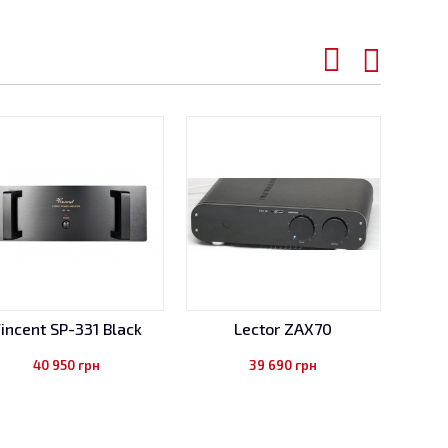
Camb
incent SP-331 Black
Lector ZAX70
40 950
грн
39 690
грн