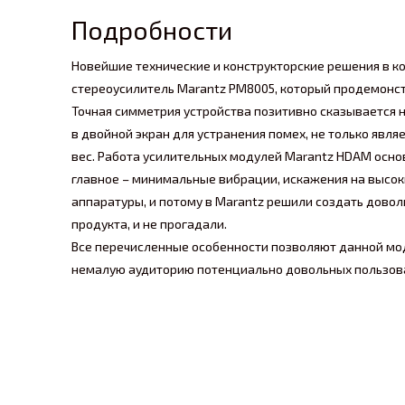
Подробности
Новейшие технические и конструкторские решения в ко
стереоусилитель Marantz PM8005, который продемонс
Точная симметрия устройства позитивно сказывается
в двойной экран для устранения помех, не только явл
вес. Работа усилительных модулей Marantz HDAM основ
главное – минимальные вибрации, искажения на высок
аппаратуры, и потому в Marantz решили создать довол
продукта, и не прогадали.
Все перечисленные особенности позволяют данной мод
немалую аудиторию потенциально довольных пользов