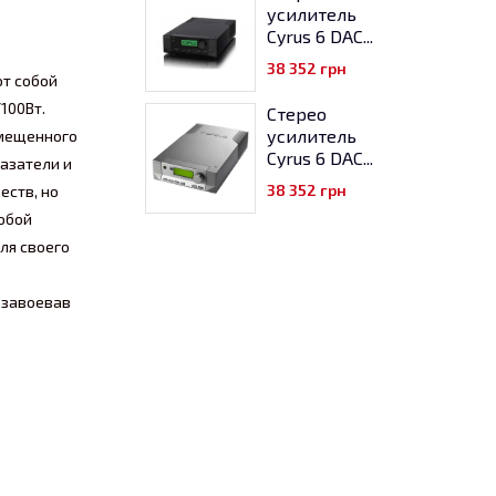
усилитель
Cyrus 6 DAC...
38 352
грн
ют собой
100Вт.
Стерео
усилитель
омещенного
Cyrus 6 DAC...
казатели и
38 352
грн
еств, но
юбой
ля своего
 завоевав