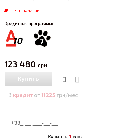
Нет в наличии
Кредитные программы:
10
7
123 480
грн
Купить
В
кредит
от
11225
грн/мес
Купить в
1
клик