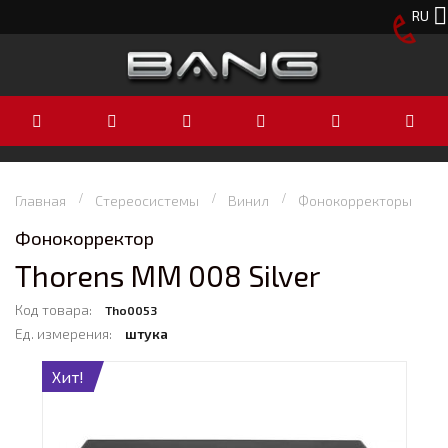
RU
Главная
Стереосистемы
Винил
Фонокорректоры
Фонокорректор
Thorens MM 008 Silver
Код товара:
Tho0053
Ед. измерения:
штука
Хит!