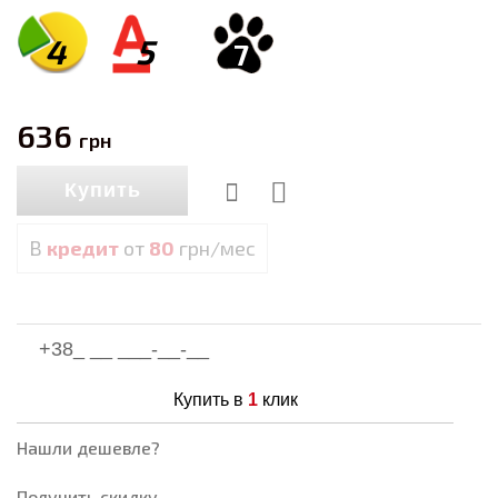
4
5
7
636
грн
Купить
В
кредит
от
80
грн/мес
Купить в
1
клик
Нашли дешевле?
Получить скидку