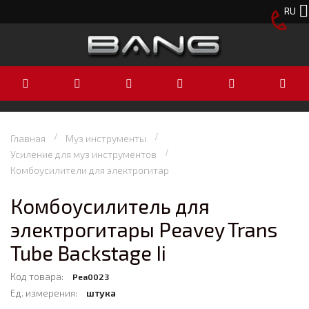
RU
Главная
Муз инструменты
Усиление для муз инструментов
Комбоусилители для электрогитар
Комбоусилитель для
электрогитары Peavey Trans
Tube Backstage Ii
Код товара:
Pea0023
Ед. измерения:
штука