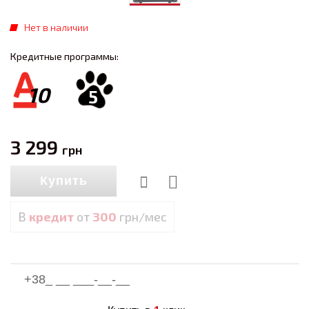
Нет в наличии
Кредитные программы:
10
5
3 299
грн
Купить
В
кредит
от
300
грн/мес