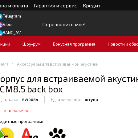
ка и оплата
Гарантия и сервис
Кредит
Telegram
Перезвонить мне!
Viber
BANG_AV
Акции
Шоу-рум
Бонусная программа
Новости и обз
мая)
Аксессуары для встраиваимой акустики
орпус для встраиваемой акуст
CM8.5 back box
д товара:
Ед. измерения:
штука
BW0084
Нет в наличии
едитные программы: