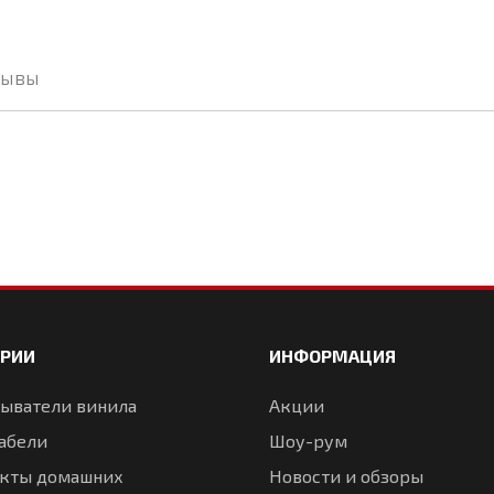
зывы
ОРИИ
ИНФОРМАЦИЯ
ыватели винила
Акции
абели
Шоу-рум
кты домашних
Новости и обзоры