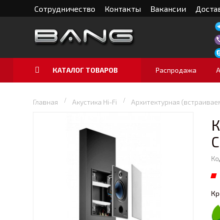
Сотрудничество
Контакты
Вакансии
Достав
КАТАЛОГ ТОВАРОВ
Распродажа
Главная
Акустика Hi-Fi
Архитектурная (встраивае
К
C
Ко
Кр