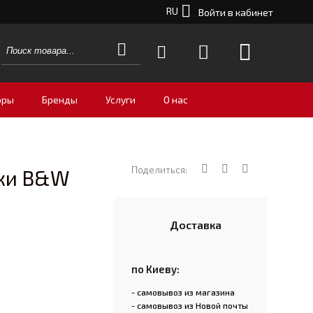
RU
Войти в кабинет
оры
Бренды
Услуги
О нас
Поделиться:
ики B&W
Доставка
по Киеву:
- самовывоз из магазина
- самовывоз из Новой почты