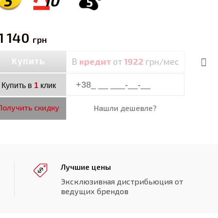
5
10
5
1 140
грн
В
кредит
от
1922
грн/мес
Купить
Купить в
1
клик
Получить скидку
Нашли дешевле?
Лучшие цены
Эксклюзивная дистрибьюция от
ведущих брендов