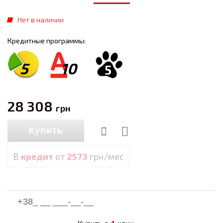
Нет в наличии
Кредитные программы:
5
10
5
28 308
грн
Купить
В
кредит
от
2573
грн/мес