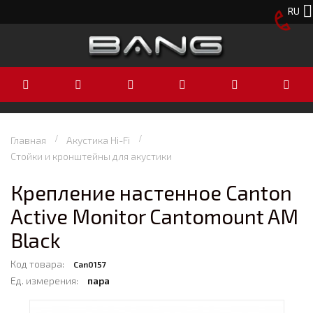
RU
Главная
Акустика Hi-Fi
Стойки и кронштейны для акустики
Крепление настенное Canton
Active Monitor Cantomount AM
Black
Код товара:
Can0157
Ед. измерения:
пара