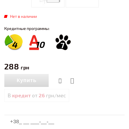
Нет в наличии
Кредитные программы:
4
10
7
288
грн
Купить
В
кредит
от
26
грн/мес