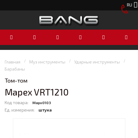
RU
Главная
Муз инструменты
Ударные инструменты
Барабаны
Том-том
Mapex VRT1210
Код товара:
Mapx0103
Ед. измерения:
штука