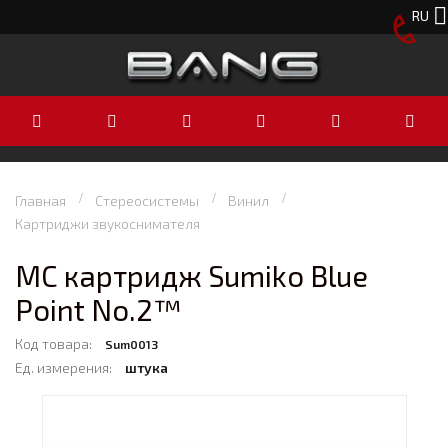
RU
Главная
Стереосистемы
Винил
Картриджи звукоснимателя
MC картридж Sumiko Blue
Point No.2™
Код товара:
Sum0013
Ед. измерения:
штука