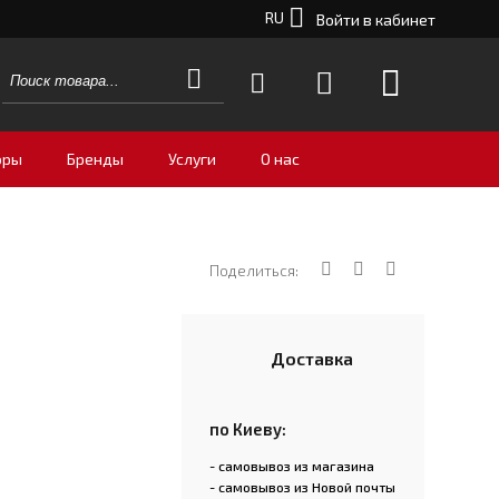
RU
Войти в кабинет
оры
Бренды
Услуги
О нас
Поделиться:
Доставка
по Киеву:
- самовывоз из магазина
- самовывоз из Новой почты