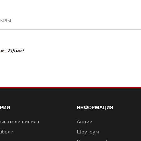
зывы
ия 27,5 мм²
ОРИИ
ИНФОРМАЦИЯ
ыватели винила
Акции
абели
Шоу-рум