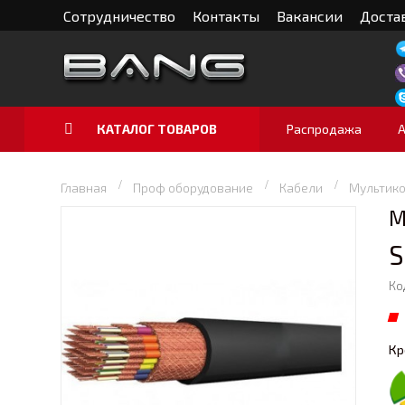
Сотрудничество
Контакты
Вакансии
Достав
КАТАЛОГ ТОВАРОВ
Распродажа
Главная
Проф оборудование
Кабели
Мультико
М
S
Ко
Кр