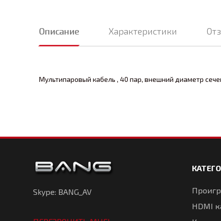
Описание
Характеристики
От
Мультипаровый кабель , 40 пар, внешний диаметр сечен
КАТЕГ
Проигр
Skype: BANG_AV
HDMI к