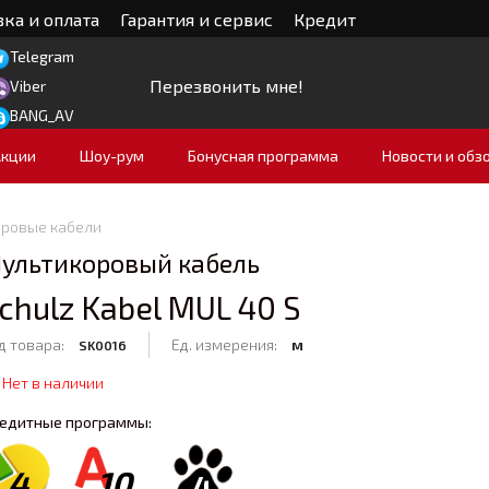
ка и оплата
Гарантия и сервис
Кредит
Telegram
Перезвонить мне!
Viber
BANG_AV
Акции
Шоу-рум
Бонусная программа
Новости и обз
ровые кабели
ультикоровый кабель
chulz Kabel MUL 40 S
д товара:
Ед. измерения:
м
SK0016
Нет в наличии
едитные программы:
4
10
4