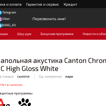
ка и оплата
Гарантия и сервис
Кредит
Telegram
Перезвонить мне!
Viber
BANG_AV
Акции
Шоу-рум
Бонусная программа
Новости и обз
апольная акустика Canton Chron
C High Gloss White
д товара:
Ед. измерения:
пара
Can0040
Нет в наличии
едитные программы: