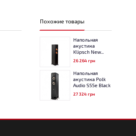
Похожие товары
Напольная
акустика
Klipsch New...
26 264
грн
Напольная
акустика Polk
Audio S55e Black
27 324
грн