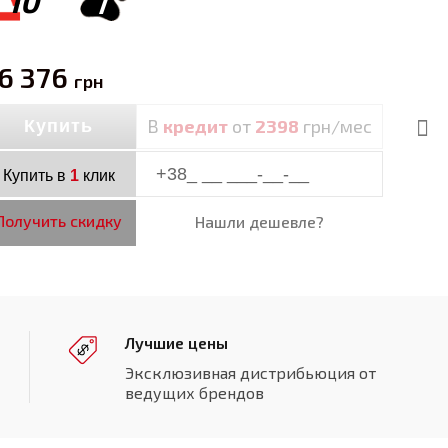
10
7
6 376
грн
В
кредит
от
2398
грн/мес
Купить
Купить в
1
клик
Получить скидку
Нашли дешевле?
Лучшие цены
Эксклюзивная дистрибьюция от
ведущих брендов