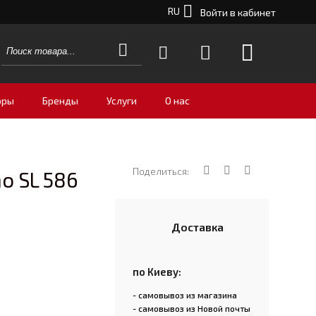
RU
Войти в кабинет
оры
Бренды
Услуги
О нас
Поделиться:
o SL 586
Доставка
по Киеву:
- самовывоз из магазина
- самовывоз из Новой почты