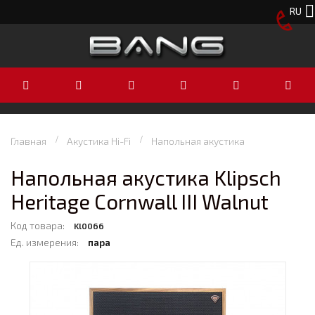
RU
Главная
Акустика Hi-Fi
Напольная акустика
Напольная акустика Klipsch
Heritage Cornwall III Walnut
Код товара:
Kl0066
Ед. измерения:
пара