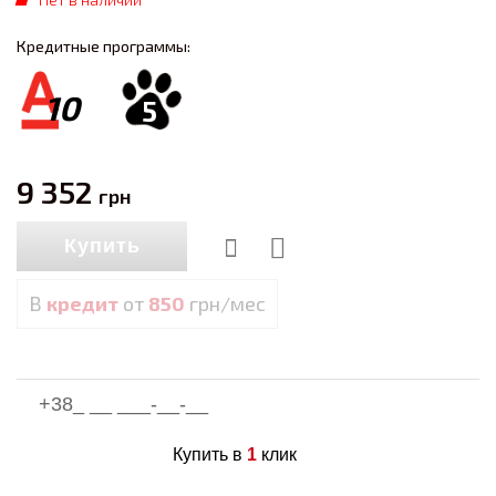
Кредитные программы:
10
5
9 352
грн
Купить
В
кредит
от
850
грн/мес
Купить в
1
клик