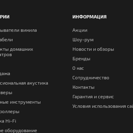
ОРИИ
ИНФОРМАЦИЯ
ыватели винила
Акции
абели
Шоу-рум
кты домашних
Новости и обзоры
атров
Бренды
О нас
дажа
Сотрудничество
сиональная акустика
Контакты
иверы
Гарантия и сервис
ные инструменты
Условия использования са
троллеры
а Hi-Fi
ое оборудование