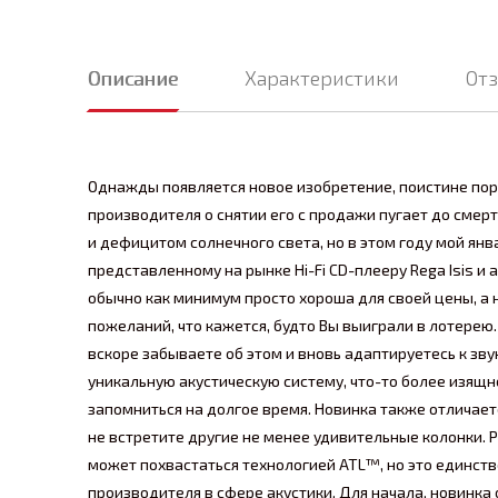
Описание
Характеристики
От
Однажды появляется новое изобретение, поистине пор
производителя о снятии его с продажи пугает до смер
и дефицитом солнечного света, но в этом году мой ян
представленному на рынке Hi-Fi CD-плееру Rega Isis и 
обычно как минимум просто хороша для своей цены, а
пожеланий, что кажется, будто Вы выиграли в лотерею.
вскоре забываете об этом и вновь адаптируетесь к зв
уникальную акустическую систему, что-то более изящн
запомниться на долгое время. Новинка также отличает
не встретите другие не менее удивительные колонки. 
может похвастаться технологией ATL™, но это единст
производителя в сфере акустики. Для начала, новинк