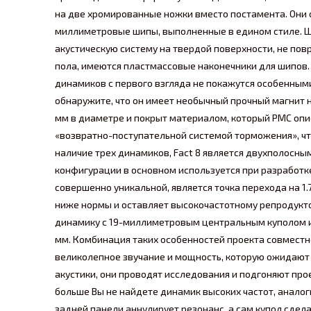
на две хромированные ножки вместо постамента. Они
миллиметровые шипы, выполненные в едином стиле. Ши
акустическую систему на твердой поверхности, не по
пола, имеются пластмассовые наконечники для шипов.
динамиков с первого взгляда не покажутся особенными
обнаружите, что он имеет необычный прочный магнит н
мм в диаметре и покрыт материалом, который PMC опи
«возвратно-поступательной системой торможения», чт
наличие трех динамиков, Fact 8 является двухполосным
конфигурации в основном используется при разработке
совершенно уникальной, является точка перехода на 1.
ниже нормы и оставляет высокочастотному репродукто
динамику с 19-миллиметровым центральным куполом 
мм. Комбинация таких особенностей проекта совместн
великолепное звучание и мощность, которую ожидают 
акустики, они проводят исследования и подгоняют про
больше Вы не найдете динамик высоких частот, аналог
задней панели аннулирует резонанс, а сам купол сдел