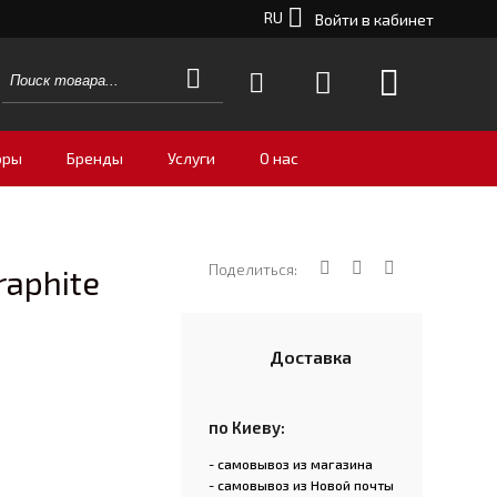
RU
Войти в кабинет
оры
Бренды
Услуги
О нас
Поделиться:
raphite
Доставка
по Киеву:
- самовывоз из магазина
- самовывоз из Новой почты