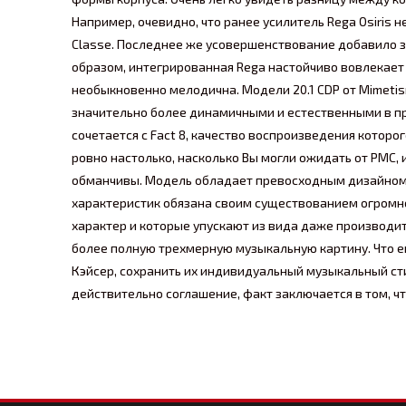
Например, очевидно, что ранее усилитель Rega Osiris 
Classe. Последнее же усовершенствование добавило з
образом, интегрированная Rega настойчиво вовлекает 
необыкновенно мелодична. Модели 20.1 CDP от Mimetis
значительно более динамичными и естественными в пр
сочетается с Fact 8, качество воспроизведения кото
ровно настолько, насколько Вы могли ожидать от PMC,
обманчивы. Модель обладает превосходным дизайно
характеристик обязана своим существованием огромн
характер и которые упускают из вида даже производит
более полную трехмерную музыкальную картину. Что е
Кэйсер, сохранить их индивидуальный музыкальный сти
действительно соглашение, факт заключается в том, ч