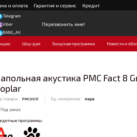
ка и оплата
Гарантия и сервис
Кредит
Telegram
Перезвонить мне!
Viber
BANG_AV
Акции
Шоу-рум
Бонусная программа
Новости и обз
апольная акустика PMC Fact 8 G
oplar
д товара:
Ед. измерения:
пара
PMC0031
Под заказ
едитные программы: