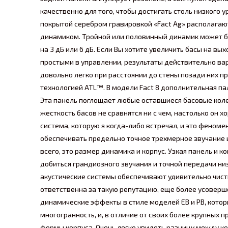
качественно для того, чтобы достигать столь низкого 
покрытой серебром гравировкой «Fact Ag» располагаю
динамиком. Тройной или половинный динамик может быт
на 3 дБ или 6 дБ. Если Вы хотите увеличить басы на вы
простыми в управлении, результаты действительно ва
довольно легко при расстоянии до стены позади них п
технологией ATL™. В модели Fact 8 дополнительная п
Эта панель поглощает любые оставшиеся басовые колеб
жесткость басов не сравнятся ни с чем, настолько он 
система, которую я когда-либо встречал, и это феном
обеспечивать предельно точное трехмерное звучание 
всего, это размер динамика и корпус. Узкая панель и 
добиться грандиозного звучания и точной передачи ни
акустические системы обеспечивают удивительно чисты
ответственна за такую репутацию, еще более усоверше
динамические эффекты в стиле моделей EB и PB, котор
многогранность, и, в отличие от своих более крупных
формы корпуса. Очень легко увидеть разницу между к