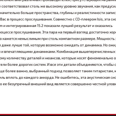
не соответствовал столь же высокому уровню звучания, как предус
начительно больше пространства, глубины и реалистичности запис
Вас в процесс прослушивания. Совместно с CD-плеером Isis, эта си
m и интегрированная 15.2 показали лучший результат и оказались
оцессе прослушивания. Эта пара на первый взгляд достаточно хо
рого кажется немыслимым при столь компактном размере. Мощность
 и даже лучше той, которую возможно ожидать от динамика. Но ож
м и впечатляющими динамиками. Комбинация вышеперечисленных
ому количеству деталей и нюансов, которые носят феноменально 
ели более дорогих систем. И все эти детали объединяются, чтобы 
ще более важно, выбранный подход позволяет таким гитаристам, к
ль вплоть до каждого аккорда. Не ошибитесь, эта акустическая си
то ее безупречный внешний вид является совершенно честной улов