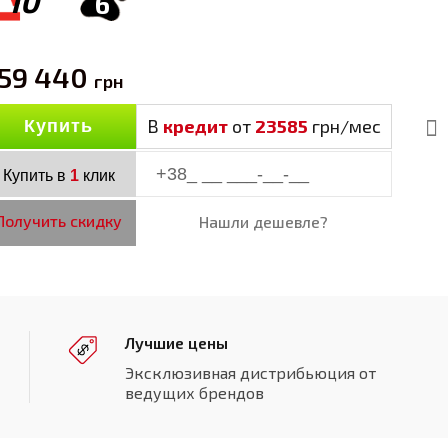
10
6
59 440
грн
В
кредит
от
23585
грн/мес
Купить
Купить в
1
клик
Получить скидку
Нашли дешевле?
Лучшие цены
Эксклюзивная дистрибьюция от
ведущих брендов