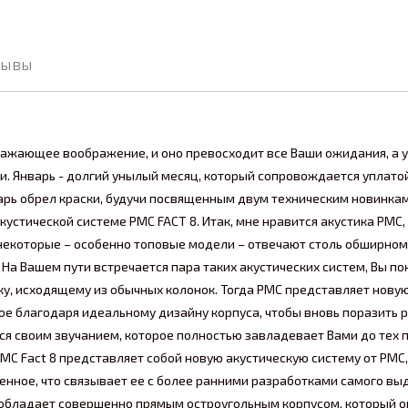
зывы
ажающее воображение, и оно превосходит все Ваши ожидания, а 
ти. Январь - долгий унылый месяц, который сопровождается уплато
варь обрел краски, будучи посвященным двум техническим новинка
акустической системе PMC FACT 8. Итак, мне нравится акустика PMC,
 некоторые – особенно топовые модели – отвечают столь обширном
 На Вашем пути встречается пара таких акустических систем, Вы по
уку, исходящему из обычных колонок. Тогда PMC представляет нову
ое благодаря идеальному дизайну корпуса, чтобы вновь поразить 
ся своим звучанием, которое полностью завладевает Вами до тех п
PMC Fact 8 представляет собой новую акустическую систему от PMC,
венное, что связывает ее с более ранними разработками самого в
а обладает совершенно прямым остроугольным корпусом, который 