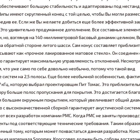
 обеспечивают большую стабильность и адаптированы под нестанд
пы имеют скругленный конец с той целью, чтобы Вы могли размес
вредив ее. Если же Вы желаете добиться еще более эффективной з
 Это удивительно продуманное дополнение. Все составные элемен
, но, взглянув на 140-миллиметровой басовый динамик целиком, В
а обратной стороне литого шасси. Сам конус составляет приблизит
сывают как «прочное лакированное матовое стекло». Он соединен 
о гарантирует максимальную управляемость отклонений. Несмотря
, что уже само по себе довольно необычно, потому что такой вид
 систем на 2,5 полосы. Еще более необычной особенностью, факти
7 кГц, которую выбрал проектировщик Пит Томас. Это приблизительн
ру больше полос пропускания для покрытия. Это достигается благ
и большим окружным покрытием, который увеличивает общий диам
о с высококачественной сборкой гарантирует акустической систем
от всех разработок компании PMC. Когда PMC не заняты производ
екты под соответствующие технические требования. Таким образо
ичный тому, которым может похвастаться данная разработка. Кон
ан из материала Sonomex. Кроссовер должен быть собран достаточ