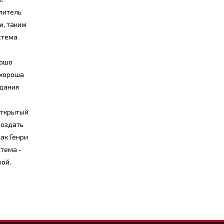
илитель
и, таким
стема
рошо
 хороша
идания
открытый
создать
ак Генри
стема -
кой.