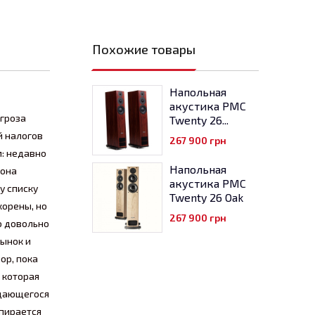
Похожие товары
Напольная
акустика PMC
угроза
Twenty 26...
й налогов
267 900
грн
м: недавно
Напольная
 она
акустика PMC
у списку
Twenty 26 Oak
корены, но
267 900
грн
ю довольно
рынок и
ор, пока
 которая
ыдающегося
опирается