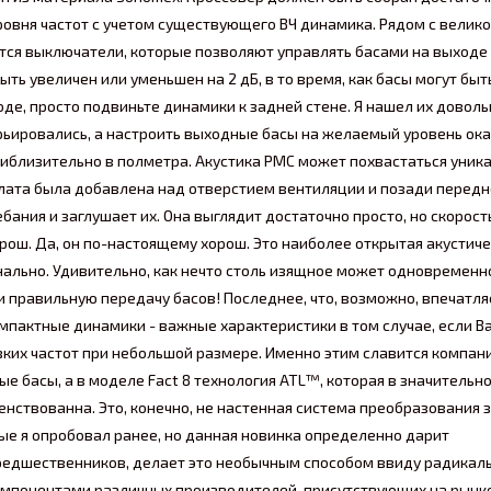
уровня частот с учетом существующего ВЧ динамика. Рядом с велик
тся выключатели, которые позволяют управлять басами на выходе
ь увеличен или уменьшен на 2 дБ, в то время, как басы могут бы
ходе, просто подвиньте динамики к задней стене. Я нашел их довол
рьировались, а настроить выходные басы на желаемый уровень ок
риблизительно в полметра. Акустика PMC может похвастаться уник
алата была добавлена над отверстием вентиляции и позади передн
ания и заглушает их. Она выглядит достаточно просто, но скорост
хорош. Да, он по-настоящему хорош. Это наиболее открытая акустич
енально. Удивительно, как нечто столь изящное может одновременн
и правильную передачу басов! Последнее, что, возможно, впечатл
компактные динамики - важные характеристики в том случае, если 
зких частот при небольшой размере. Именно этим славится компани
е басы, а в моделе Fact 8 технология ATL™, которая в значительн
нствованна. Это, конечно, не настенная система преобразования з
ые я опробовал ранее, но данная новинка определенно дарит
 предшественников, делает это необычным способом ввиду радикал
омпонентами различных производителей, присутствующих на рынке