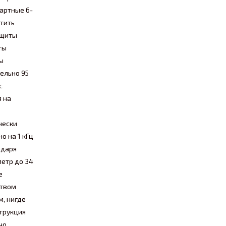
артные 6-
тить
ащиты
ты
ы
ельно 95
с
 на
чески
о на 1 кГц
одаря
етр до 34
е
ством
м, нигде
струкция
но