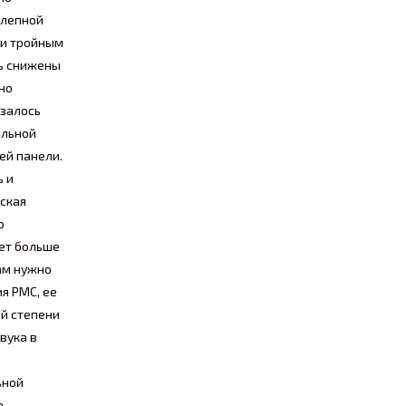
олепной
 и тройным
ть снижены
ьно
азалось
альной
ей панели.
ь и
еская
о
яет больше
Вам нужно
я PMC, ее
ой степени
вука в
ьной
.