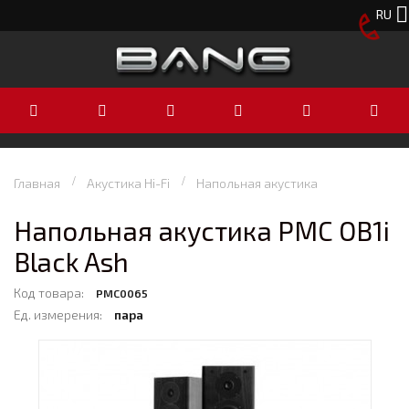
RU
Главная
Акустика Hi-Fi
Напольная акустика
Напольная акустика PMC OB1i
Black Ash
Код товара:
PMC0065
Ед. измерения:
пара