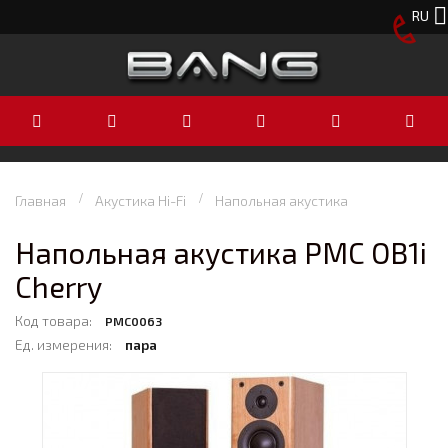
RU
Главная
Акустика Hi-Fi
Напольная акустика
Напольная акустика PMC OB1i
Cherry
Код товара:
PMC0063
Ед. измерения:
пара