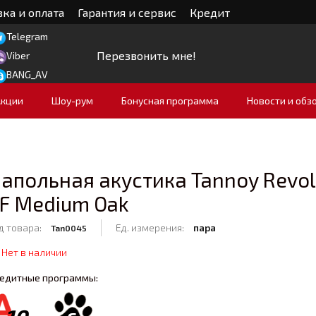
ка и оплата
Гарантия и сервис
Кредит
Telegram
Перезвонить мне!
Viber
BANG_AV
Акции
Шоу-рум
Бонусная программа
Новости и обз
апольная акустика Tannoy Revol
F Medium Oak
д товара:
Ед. измерения:
пара
Tan0045
Нет в наличии
едитные программы: