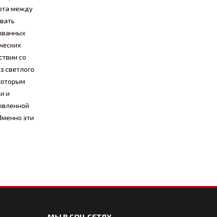
орта между
ивать
рованных
ческих
ствии со
з светлого
 которым
и и
товленной
Именно эти
МЫ В СОЦ.СЕТЯХ