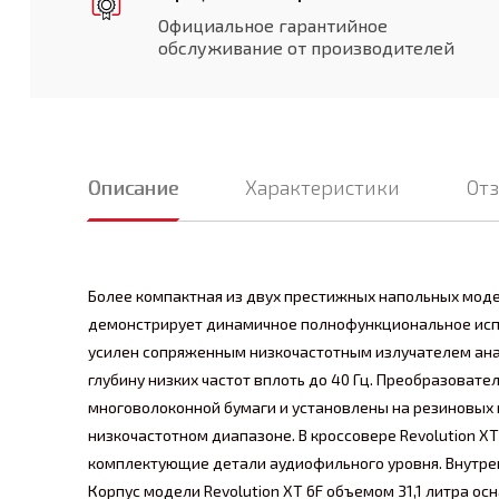
Официальное гарантийное
обслуживание от производителей
Описание
Характеристики
От
Более компактная из двух престижных напольных модел
демонстрирует динамичное полнофункциональное испол
усилен сопряженным низкочастотным излучателем ана
глубину низких частот вплоть до 40 Гц. Преобразова
многоволоконной бумаги и установлены на резиновых
низкочастотном диапазоне. В кроссовере Revolution X
комплектующие детали аудиофильного уровня. Внутре
Корпус модели Revolution XT 6F объемом 31,1 литра о