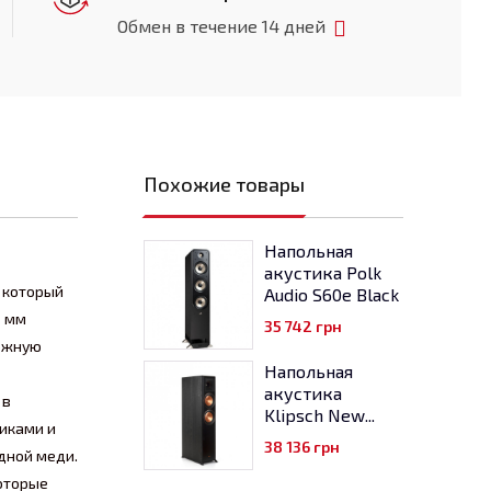
Обмен в течение 14 дней
Похожие товары
Напольная
акустика Polk
, который
Audio S60e Black
0 мм
35 742
грн
можную
Напольная
акустика
 в
Klipsch New...
никами и
38 136
грн
дной меди.
которые