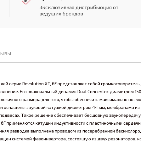
Эксклюзивная дистрибьюция от
ведущих брендов
зывы
ей серии Revolution XT, 6F представляет собой громкоговоритель
нение. Его коаксиальный динамик Dual Concentric диаметром 15
логичного размера для того, чтобы обеспечить максимально воз
тели оснащены звуковой катушкой диаметром 44 мм, мембранами из
 подвесах. Такое решение обеспечивает бесшовную звукопередачу
T 6F применяются катушки индуктивности с пластиночными сердеч
нняя разводка выполнена проводом из посеребренной бескислоро
снащен системой фазоинвертора, состоящую из двух резонаторов, 