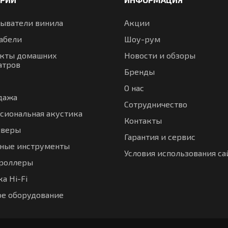
ыватели винила
Акции
абели
Шоу-рум
кты домашних
Новости и обзоры
атров
Бренды
О нас
дажа
Сотрудничество
сиональная акустика
Контакты
иверы
Гарантия и сервис
ные инструменты
Условия использования са
троллеры
а Hi-Fi
ое оборудование