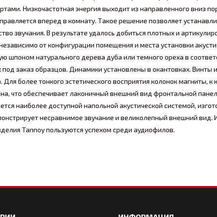
тами. Низкочастотная энергия выходит из направленного вниз п
правляется вперед в комнату. Такое решение позволяет устанавл
ство звучания. В результате удалось добиться плотных и артикули
независимо от конфигурации помещения и места установки акусти
ную шпоном натурального дерева дуба или темного ореха в соответ
под заказ образцов. Динамики установлены в окантовках. Винты и
. Для более тонкого эстетического восприятия колонок магниты, к
на, что обеспечивает лаконичный внешний вид фронтальной панел
яется наиболее доступной напольной акустической системой, изго
монстрирует несравнимое звучание и великолепный внешний вид. 
делия Tannoy пользуются успехом среди аудиофилов.
ОРИИ
ИНФОРМАЦИЯ