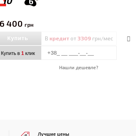
10
6
6 400
грн
В
кредит
от
3309
грн/мес
Купить
Купить в
1
клик
Нашли дешевле?
Лучшие цены