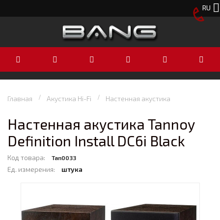
RU
Главная
Акустика Hi-Fi
Настенная акустика
Настенная акустика Tannoy
Definition Install DC6i Black
Код товара:
Tan0033
Ед. измерения:
штука