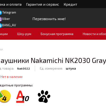
ка и оплата
Гарантия и сервис
Кредит
Telegram
Перезвонить мне!
Viber
BANG_AV
Акции
Шоу-рум
Бонусная программа
Новости и обз
ки
аушники Nakamichi NK2030 Gra
д товара:
Ед. измерения:
штука
Nak0022
Нет в наличии
едитные программы:
4
10
7