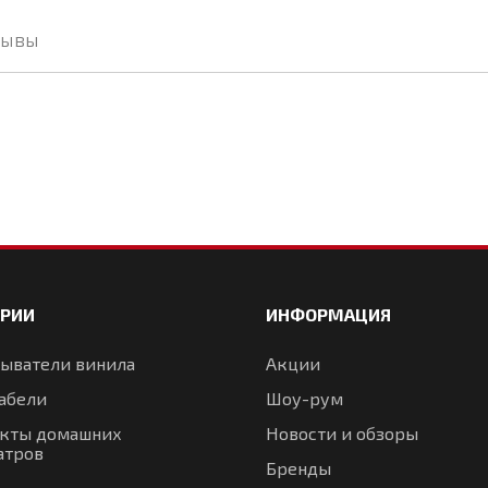
зывы
ОРИИ
ИНФОРМАЦИЯ
ыватели винила
Акции
абели
Шоу-рум
кты домашних
Новости и обзоры
атров
Бренды