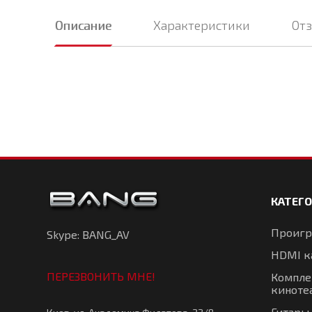
Описание
Характеристики
От
КАТЕГ
Проигр
Skype: BANG_AV
HDMI к
ПЕРЕЗВОНИТЬ МНЕ!
Компле
киноте
Гитары