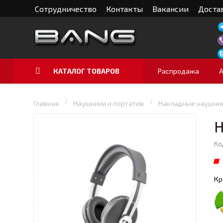
Сотрудничество
Контакты
Вакансии
Достав
КАТАЛОГ ТОВАРОВ
Распродажа
Главная
Наушники и портатив
Накладные наушни
Н
Ко
Кр