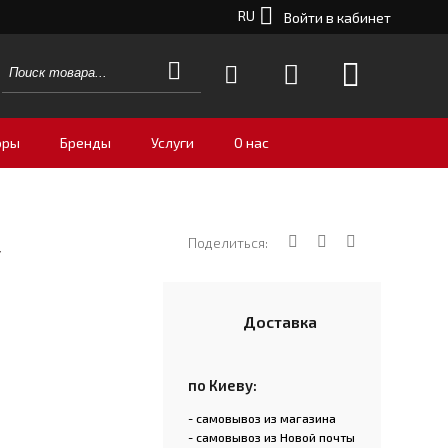
RU
Войти в кабинет
оры
Бренды
Услуги
О нас
Поделиться:
y
Доставка
по Киеву:
- самовывоз из магазина
- самовывоз из Новой почты