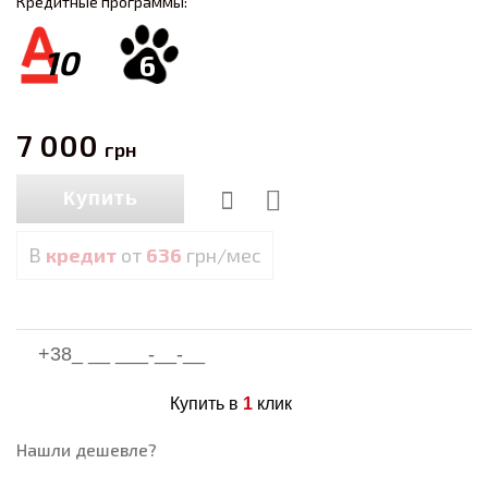
Кредитные программы:
10
6
7 000
грн
Купить
В
кредит
от
636
грн/мес
Купить в
1
клик
Нашли дешевле?