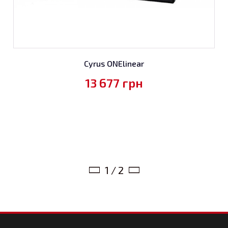
Cyrus ONElinear
13 677
грн
1 / 2