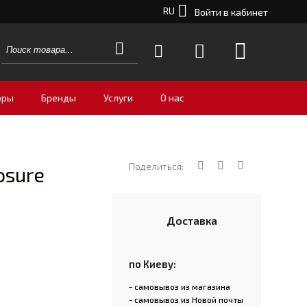
RU
Войти в кабинет
оры
Бренды
Услуги
О нас
Поделиться:
osure
Доставка
по Киеву:
- самовывоз из магазина
- самовывоз из Новой почты