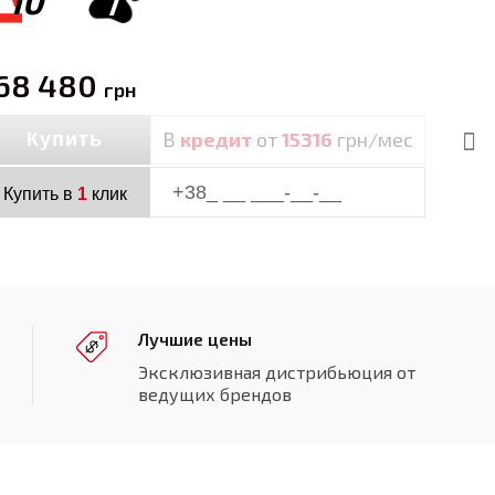
10
7
68 480
грн
В
кредит
от
15316
грн/мес
Купить
Купить в
1
клик
Лучшие цены
Эксклюзивная дистрибьюция от
ведущих брендов