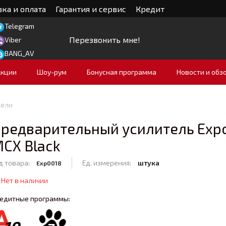
ка и оплата
Гарантия и сервис
Кредит
Telegram
Перезвонить мне!
Viber
BANG_AV
Акции
Шоу-рум
Бонусная программа
Новости и обз
тели
редварительный усилитель Exp
CX Black
д товара:
Ед. измерения:
штука
Exp0018
Нет в наличии
едитные программы: