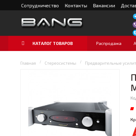
Сотрудничество
Контакты
Вакансии
Достав
КАТАЛОГ ТОВАРОВ
Распродажа
Главная
Стереосистемы
Предварительные усили
П
M
Ко
Кр