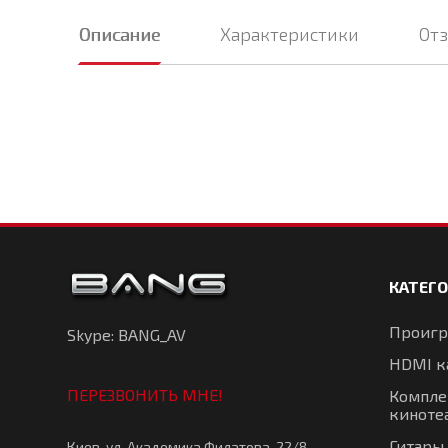
Описание
Характеристики
От
КАТЕГ
Проигр
Skype: BANG_AV
HDMI к
ПЕРЕЗВОНИТЬ МНЕ!
Компле
киноте
Гитары
Киев, ул. Академика Филатова, 22/8,