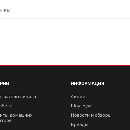
зывы
ОРИИ
ИНФОРМАЦИЯ
ыватели винила
Акции
абели
Шоу-рум
кты домашних
Новости и обзоры
атров
Бренды