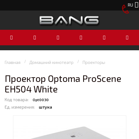
RU
Главная
Домашний кинотеатр
Проекторы
Проектор Optoma ProScene
EH504 White
Код товара:
Opt0030
Ед. измерения:
штука