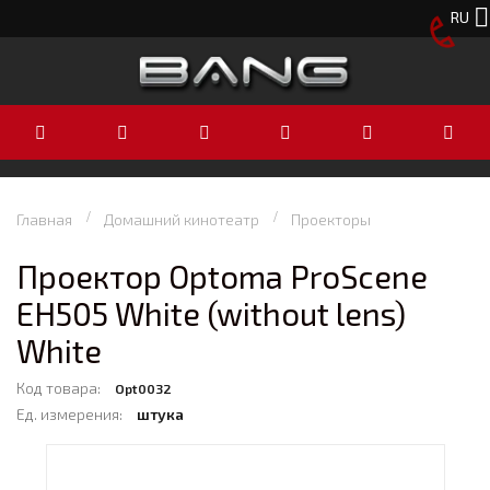
RU
Главная
Домашний кинотеатр
Проекторы
Проектор Optoma ProScene
EH505 White (without lens)
White
Код товара:
Opt0032
Ед. измерения:
штука