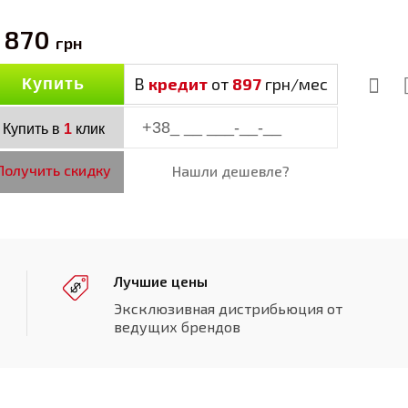
 870
грн
В
кредит
от
897
грн/мес
Купить
Купить в
1
клик
Получить скидку
Нашли дешевле?
Лучшие цены
Эксклюзивная дистрибьюция от
ведущих брендов