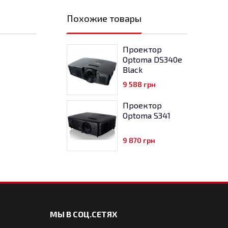
Похожие товары
Проектор
Optoma DS340e
Black
9 588
грн
Проектор
Optoma S341
9 870
грн
МЫ В СОЦ.СЕТЯХ