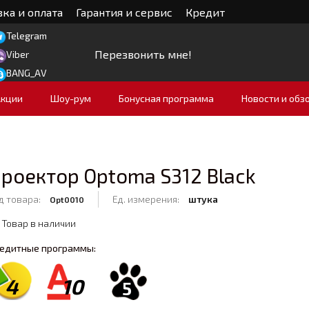
ка и оплата
Гарантия и сервис
Кредит
Telegram
Перезвонить мне!
Viber
BANG_AV
Акции
Шоу-рум
Бонусная программа
Новости и обз
роектор Optoma S312 Black
д товара:
Ед. измерения:
штука
Opt0010
Товар в наличии
едитные программы:
4
10
5