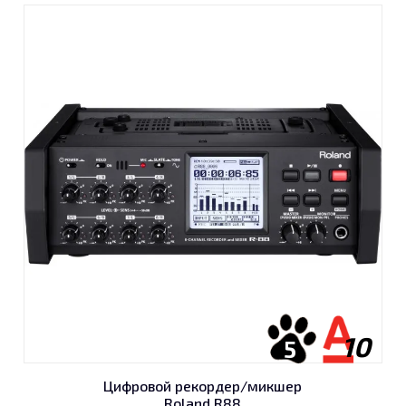
10
5
Цифровой рекордер/микшер
Roland R88