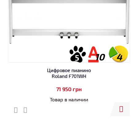
10
4
5
Цифровое пианино
Roland F701WH
71 950
грн
Товар в наличии
Купить