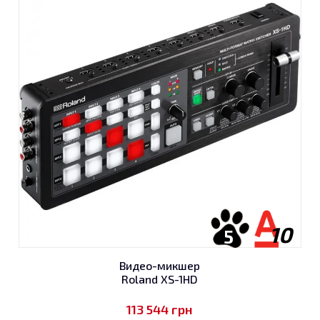
10
5
Видео-микшер
Roland XS-1HD
113 544
грн