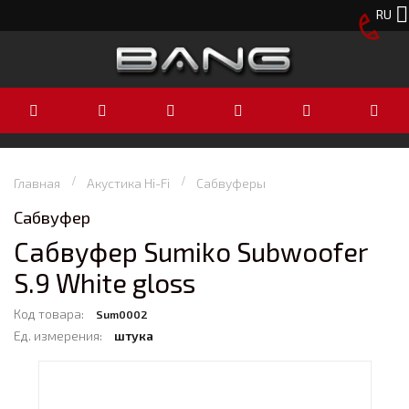
RU
Главная
Акустика Hi-Fi
Сабвуферы
Сабвуфер
Сабвуфер Sumiko Subwoofer
S.9 White gloss
Код товара:
Sum0002
Ед. измерения:
штука