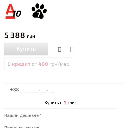
10
7
5 388
грн
Купить
В
кредит
от
490
грн/мес
Купить в
1
клик
Нашли дешевле?
Получить скидку