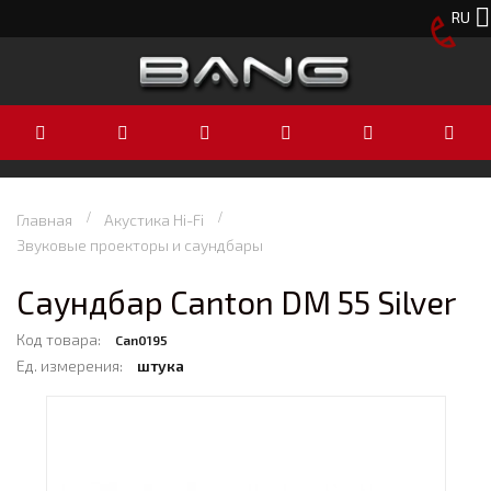
RU
Главная
Акустика Hi-Fi
Звуковые проекторы и саундбары
Саундбар Canton DM 55 Silver
Код товара:
Can0195
Ед. измерения:
штука