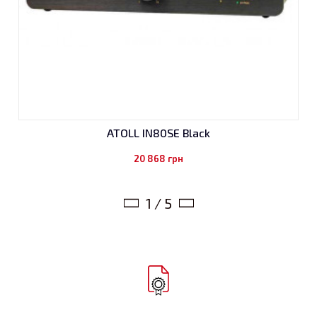
ATOLL IN80SE Black
20 868
грн
1 / 5