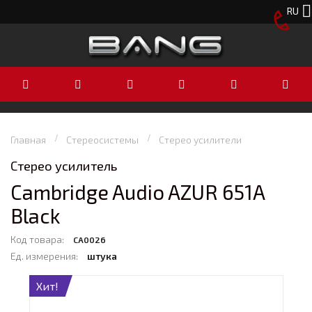
RU
Главная
Стереосистемы
Стерео усилители
Стерео усилитель
Cambridge Audio AZUR 651A
Black
Код товара:
CA0026
Ед. измерения:
штука
Хит!