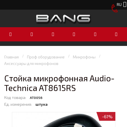
RU
Главная
Проф оборудование
Микрофоны
Аксессуары для микрофонов
Стойка микрофонная Audio-
Technica AT8615RS
Код товара:
AT0056
Ед. измерения:
штука
-61%